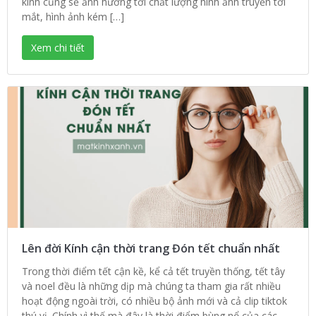
kính cũng sẽ ảnh hưởng tới chất lượng hình ảnh truyền tới
mắt, hình ảnh kém […]
Xem chi tiết
Lên đời Kính cận thời trang Đón tết chuẩn nhất
Trong thời điểm tết cận kề, kể cả tết truyền thống, tết tây
và noel đều là những dịp mà chúng ta tham gia rất nhiều
hoạt động ngoài trời, có nhiều bộ ảnh mới và cả clip tiktok
thú vị. Chính vì thế mà đây là thời điểm bùng nổ của các