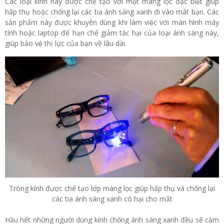
Các loại kính này được chế tạo với một màng lọc đặc biệt giúp
hấp thụ hoặc chống lại các tia ánh sáng xanh đi vào mắt bạn. Các
sản phẩm này được khuyên dùng khi làm việc với màn hình máy
tính hoặc laptop để hạn chế giảm tác hại của loại ánh sáng này,
giúp bảo vệ thị lực của bạn về lâu dài.
Tròng kính được chế tạo lớp màng lọc giúp hấp thụ và chống lại
các tia ánh sáng xanh có hại cho mắt
Hầu hết những người dùng kính chống ánh sáng xanh đều sẽ cảm