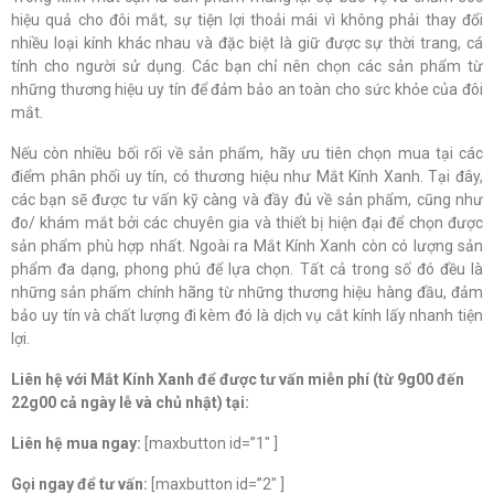
hiệu quả cho đôi mắt, sự tiện lợi thoải mái vì không phải thay đổi
nhiều loại kính khác nhau và đặc biệt là giữ được sự thời trang, cá
tính cho người sử dụng. Các bạn chỉ nên chọn các sản phẩm từ
những thương hiệu uy tín để đảm bảo an toàn cho sức khỏe của đôi
mắt.
Nếu còn nhiều bối rối về sản phẩm, hãy ưu tiên chọn mua tại các
điểm phân phối uy tín, có thương hiệu như Mắt Kính Xanh. Tại đây,
các bạn sẽ được tư vấn kỹ càng và đầy đủ về sản phẩm, cũng như
đo/ khám mắt bởi các chuyên gia và thiết bị hiện đại để chọn được
sản phẩm phù hợp nhất. Ngoài ra Mắt Kính Xanh còn có lượng sản
phẩm đa dạng, phong phú để lựa chọn. Tất cả trong số đó đều là
những sản phẩm chính hãng từ những thương hiệu hàng đầu, đảm
bảo uy tín và chất lượng đi kèm đó là dịch vụ cắt kính lấy nhanh tiện
lợi.
Liên hệ với Mắt Kính Xanh để được tư vấn miễn phí (từ 9g00 đến
22g00 cả ngày lễ và chủ nhật) tại:
Liên hệ mua ngay:
[maxbutton id=”1″ ]
Gọi ngay để tư vấn:
[maxbutton id=”2″ ]