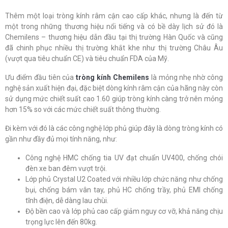
Thêm một loại tròng kính râm cận cao cấp khác, nhưng là đến từ
một trong những thương hiệu nổi tiếng và có bề dày lịch sử đó là
Chemilens – thương hiệu dẫn đầu tại thị trường Hàn Quốc và cũng
đã chinh phục nhiều thị trường khắt khe như thị trường Châu Âu
(vượt qua tiêu chuẩn CE) và tiêu chuẩn FDA của Mỹ.
Ưu điểm đầu tiên của
tròng kính Chemilens
là mỏng nhẹ nhờ công
nghệ sản xuất hiện đại, đặc biệt dòng kính râm cận của hãng này còn
sử dụng mức chiết suất cao 1.60 giúp tròng kính càng trở nên mỏng
hơn 15% so với các mức chiết suất thông thường.
Đi kèm với đó là các công nghệ lớp phủ giúp đây là dòng tròng kính có
gần như đầy đủ mọi tính năng, như:
Công nghệ HMC chống tia UV đạt chuẩn UV400, chống chói
đèn xe ban đêm vượt trội.
Lớp phủ Crystal U2 Coated với nhiều lớp chức năng như chống
bụi, chống bám vân tay, phủ HC chống trầy, phủ EMI chống
tĩnh điện, dễ dàng lau chùi.
Độ bền cao và lớp phủ cao cấp giảm nguy cơ vỡ, khả năng chịu
trọng lực lên đến 80kg.