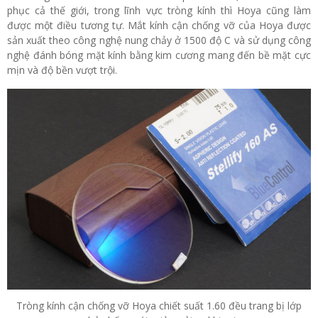
phục cả thế giới, trong lĩnh vực tròng kính thì Hoya cũng làm
được một điều tương tự. Mắt kính cận chống vỡ của Hoya được
sản xuất theo công nghệ nung chảy ở 1500 độ C và sử dụng công
nghệ đánh bóng mặt kính bằng kim cương mang đến bề mặt cực
mịn và độ bền vượt trội.
Tròng kính cận chống vỡ Hoya chiết suất 1.60 đều trang bị lớp