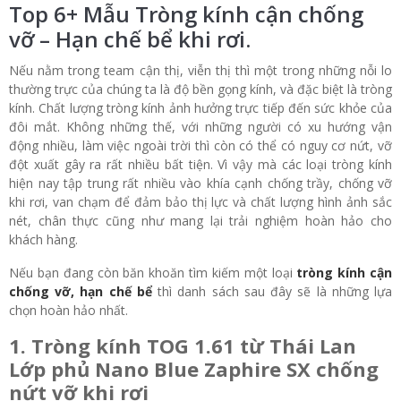
Top 6+ Mẫu Tròng kính cận chống
vỡ – Hạn chế bể khi rơi.
Nếu nằm trong team cận thị, viễn thị thì một trong những nỗi lo
thường trực của chúng ta là độ bền gọng kính, và đặc biệt là tròng
kính. Chất lượng tròng kính ảnh hưởng trực tiếp đến sức khỏe của
đôi mắt. Không những thế, với những người có xu hướng vận
động nhiều, làm việc ngoài trời thì còn có thể có nguy cơ nứt, vỡ
đột xuất gây ra rất nhiều bất tiện. Vì vậy mà các loại tròng kính
hiện nay tập trung rất nhiều vào khía cạnh chống trầy, chống vỡ
khi rơi, van chạm để đảm bảo thị lực và chất lượng hình ảnh sắc
nét, chân thực cũng như mang lại trải nghiệm hoàn hảo cho
khách hàng.
Nếu bạn đang còn băn khoăn tìm kiếm một loại
tròng kính cận
chống vỡ, hạn chế bể
thì danh sách sau đây sẽ là những lựa
chọn hoàn hảo nhất.
1. Tròng kính TOG 1.61 từ Thái Lan
Lớp phủ Nano Blue Zaphire SX chống
nứt vỡ khi rơi