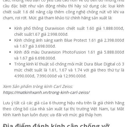
cầu đặc biệt như vận động nhiều thì hãy sử dụng các loại kính
chiết suất 1.6 để nâng cấp thêm công nghệ chống nứt vỡ khi va
chạm, rơi rớt. Mức giá tham khảo từ chính hãng sản xuất là:
Kính phổ thông Duravision chiết suất 1.60 giá 1.888.000đ,
chiết suất1.67 giá 2.998.000đ.
Kính chống ánh sáng xanh Blue Protect 1.61 giá 2.398.000đ
và 1.67 giá 3.698.000đ.
Kính đổi màu Duravision PhotoFusion 1.61 giá 5.888.000đ
và 1.67 giá 6.698.000đ.
Tròng kính kĩ thuật số chống mỏi mắt Dura Blue Digital có 3
mức chiết suất là 1.61, 1.67 và 1.74 với giá theo thứ tự là
4.990.000đ, 7.990.000đ và 12.990.000đ.
Xem Sản phẩm tròng kính Carl Zeiss:
https://matkinhxanh.vn/trong-kinh-carl-zeiss/
Lưu ý tất cả các giá của 6 thương hiệu nêu trên là giá chính hãng
theo công bố của nhà sản xuất tại thị trường Việt Nam, tại Mắt
Kính Xanh bạn luôn được ưa đãi với mức giá thấp hơn.
Địa điểm đánh kính cận chống vỡ