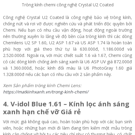
Tròng kính chemi công nghệ Crystal U2 Coated
Công nghệ Crystal U2 Coated là công nghệ bảo vệ tròng kính,
chống nứt và rơi vỡ được nghiên cứu và phát triển độc quyền bởi
Chemi. Nếu bạn có nhu cầu vận động, hoạt động ngoài trường
nên thường xuyên lo lắng về độ bền của tròng kính thì các dòng
Chemilens U2 SP 1.60, U2 ASP 1.67 và US ASP 1.74 là hoàn toàn
phù hợp với giá theo thứ tự là 630.000đ, 1.186.000đ và
2.520.000đ. Ngoài ra, với mức chiết suất 1.6 và 1.67, Chemi cũng
có các dòng kính chống ánh sáng xanh là U6 ASP UV giá 872.000đ
và 1.360.000đ, hoặc kính đổi màu là U6 PhotoGray 1.60 giá
1.328.000đ nếu các bạn có nhu cầu với 2 sản phẩm này.
Xem Sản phẩm tròng kính Chemi Lens:
https://matkinhxanh.vn/trong-kinh-chemi/
4. V-idol Blue 1.61 – Kính lọc ánh sáng
xanh hạn chế vỡ Giá rẻ
Với mức giá không quá cao, hoàn toàn phù hợp với các bạn sinh
viên, hoặc những bạn mới đi làm đang tìm kiếm một mẫu tròng
kính cận chống vỡ hội tụ các tiêu chí như có thương hiệu, có chất