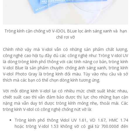
Tròng kính cận chống vỡ V-IDOL BLue lọc ánh sáng xanh và hạn
chế rơi vỡ
Chính nhờ vậy mà V-idol vẫn có những sản phẩm chất lượng,
công nghệ cao hội tụ đầy đủ các công nghệ như: Tròng V-idol UV
là dòng tròng kính phổ thông với các tính năng cơ bản, tròng kính
V-idol Blue là sản phẩm chuyên chống ánh sáng xanh, tròng kính
V-idol Photo Gray là tròng kính đổi màu. Tùy vào nhu cầu và sở
thích mà các bạn có thể chọn dòng kính tương ứng.
Với mỗi dòng kính V-idol lại có nhiều mức chiết suất khác nhau,
chiết suất cao thì vẫn đảm bảo được thị lực cho những bạn cận
nặng mà vẫn duy trì được tròng kính mỏng nhẹ, thoải mái. Các
tròng kính V-idol có công nghệ chống nứt vỡ là:
Tròng kính phổ thông Vidol UV 1.61, VD 1.67, HMC 1.74
hoặc tròng V-idol 1.53 không vỡ có giá từ 700.000đ đến