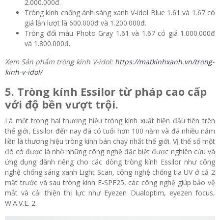
2.000.000đ.
Tròng kính chống ánh sáng xanh V-idol Blue 1.61 và 1.67 có
giá lần lượt là 600.000đ và 1.200.000đ.
Tròng đổi màu Photo Gray 1.61 và 1.67 có giá 1.000.000đ
và 1.800.000đ.
Xem Sản phẩm tròng kính V-idol:
https://matkinhxanh.vn/trong-
kinh-v-idol/
5. Tròng kính Essilor từ pháp cao cấp
với độ bền vượt trội.
Là một trong hai thương hiệu tròng kính xuất hiện đầu tiên trên
thế giới, Essilor đến nay đã có tuổi hơn 100 năm và đã nhiều năm
liền là thương hiệu tròng kính bán chạy nhất thế giới. Vị thế số một
đó có được là nhờ những công nghệ đặc biệt được nghiên cứu và
ứng dụng dành riêng cho các dòng tròng kính Essilor như công
nghệ chống sáng xanh Light Scan, công nghệ chống tia UV ở cả 2
mặt trước và sau tròng kính E-SPF25, các công nghệ giúp bảo vệ
mắt và cải thiện thị lực như Eyezen Dualoptim, eyezen focus,
W.A.V.E. 2.