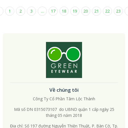
←
1
2
3
…
17
18
19
20
21
22
23
Về chúng tôi
Công Ty Cổ Phần Tâm Lộc Thành
Mã số DN 0315073107 do UBND quận 1 cấp ngày 25
tháng 05 năm 2018
Đia chỉ: Số 197 đường Nguyễn Thiện Thuật, P. Bàn Cờ, Tp.