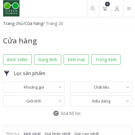
0
Tìm kiếm cho:
Trang chủ
/
Cửa hàng
/ Trang 20
Cửa hàng
Best Seller
Gọng kính
Kính mát
Tròng Kính
Lọc sản phẩm
Khoảng giá
Chất liệu
Giới tính
Kiểu dáng
Xoá bộ lọc
Thứ tự:
Mới nhất
Giá thấp nhất
Giá cao nhất