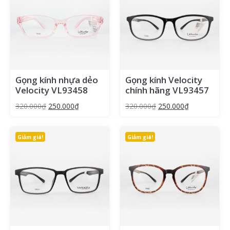
Gọng kính nhựa dẻo
Gọng kính Velocity
Velocity VL93458
chính hãng VL93457
320.000
₫
250.000
₫
320.000
₫
250.000
₫
Giảm giá!
Giảm giá!