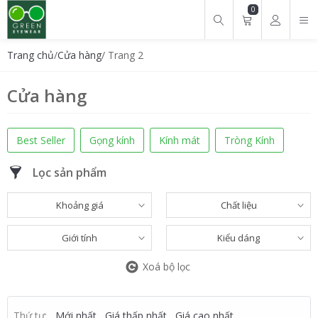
0
Tìm kiếm cho:
Trang chủ
/
Cửa hàng
/ Trang 2
Cửa hàng
Best Seller
Gọng kính
Kính mát
Tròng Kính
Lọc sản phẩm
Khoảng giá
Chất liệu
Giới tính
Kiểu dáng
Xoá bộ lọc
Thứ tự:
Mới nhất
Giá thấp nhất
Giá cao nhất