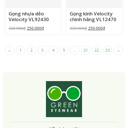
Gọng nhựa dẻo
Gọng kính Velocity
Velocity VL92430
chính hãng VL12470
320.000
₫
250.000
₫
320.000
₫
250.000
₫
←
1
2
3
4
5
…
21
22
23
→