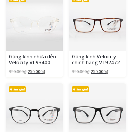
Gọng kính nhựa dẻo
Gọng kính Velocity
Velocity VL93400
chính hãng VL92472
320.000
₫
250.000
₫
320.000
₫
250.000
₫
Giảm giá!
Giảm giá!