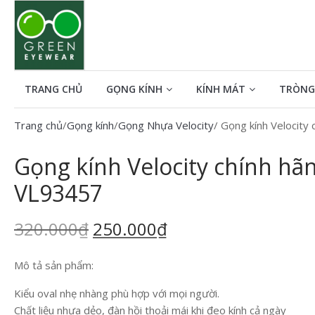
Tìm kiếm cho:
TRANG CHỦ
GỌNG KÍNH
KÍNH MÁT
TRÒNG
Trang chủ
/
Gọng kính
/
Gọng Nhựa Velocity
/ Gọng kính Velocity
Gọng kính Velocity chính hã
VL93457
320.000
₫
250.000
₫
Mô tả sản phẩm:
Kiểu oval nhẹ nhàng phù hợp với mọi người.
Chất liệu nhựa dẻo, đàn hồi thoải mái khi đeo kính cả ngày