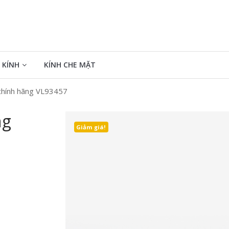
 KÍNH
KÍNH CHE MẶT
 chính hãng VL93457
ng
Giảm giá!