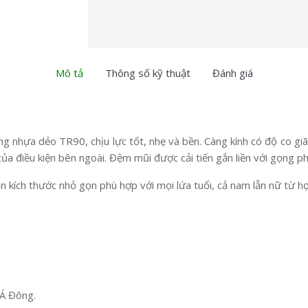
Mô tả
Thông số kỹ thuật
Đánh giá
nhựa dẻo TR90, chịu lực tốt, nhẹ và bền. Càng kính có độ co giã
của điều kiện bên ngoài. Đệm mũi được cải tiến gắn liền với gọng p
kích thước nhỏ gọn phù hợp với mọi lứa tuổi, cả nam lẫn nữ từ học 
 Á Đông.