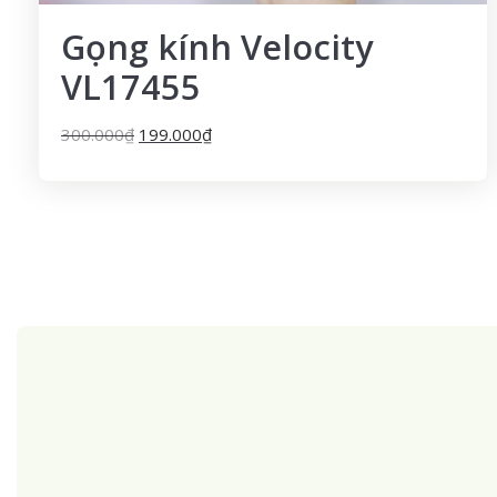
Gọng kính Velocity
VL17455
300.000
₫
199.000
₫