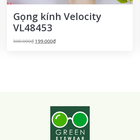
Gọng kính Velocity
VL48453
300.000
₫
199.000
₫