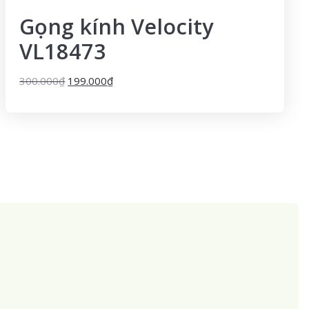
Gọng kính Velocity
VL18473
300.000
₫
199.000
₫