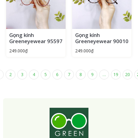
Gọng kính
Gọng kính
Greeneyewear 95597
Greeneyewear 90010
249.000
₫
249.000
₫
2
3
4
5
6
7
8
9
…
19
20