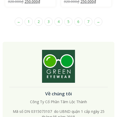
320.000
₫
250.000
₫
320.000
₫
250.000
₫
←
1
2
3
4
5
6
7
→
Về chúng tôi
Công Ty Cổ Phần Tâm Lộc Thành
Mã số DN 0315073107 do UBND quận 1 cấp ngày 25
tháng 05 năm 2018