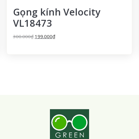
Gọng kính Velocity
VL18473
300.000
₫
199.000
₫