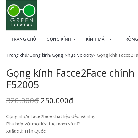
Tìm kiếm cho:
TRANG CHỦ
GỌNG KÍNH
KÍNH MÁT
TRÒNG
Trang chủ
/
Gọng kính
/
Gọng Nhựa Velocity
/ Gọng kính Facce2F
Gọng kính Facce2Face chính
F52005
320.000
₫
250.000
₫
Gọng nhựa Face2face chất liệu dẻo và nhẹ.
Phù hợp với mọi lứa tuổi nam và nữ
Xuất xứ: Hàn Quốc