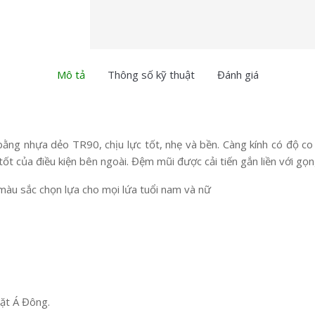
Mô tả
Thông số kỹ thuật
Đánh giá
g nhựa dẻo TR90, chịu lực tốt, nhẹ và bền. Càng kính có độ co g
tốt của điều kiện bên ngoài. Đệm mũi được cải tiến gắn liền với gọ
àu sắc chọn lựa cho mọi lứa tuổi nam và nữ
ặt Á Đông.