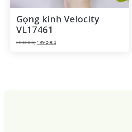
Gọng kính Velocity
VL17461
300.000
₫
199.000
₫