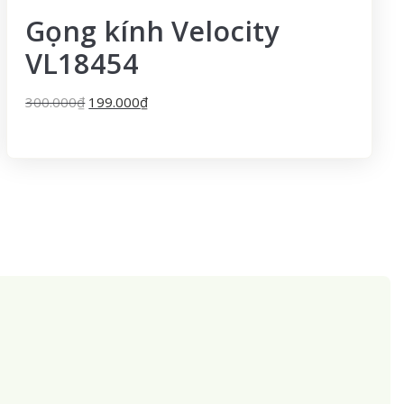
Gọng kính Velocity
VL18454
300.000
₫
199.000
₫