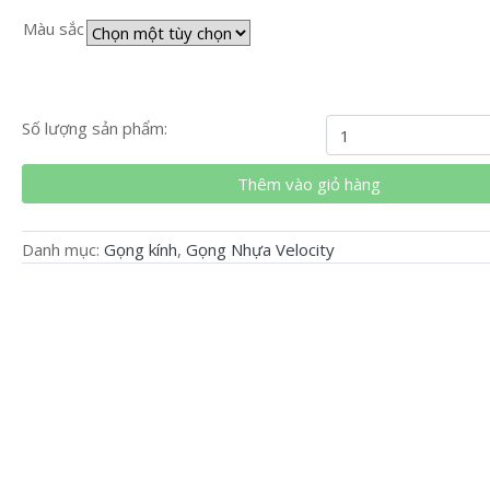
Màu sắc
Gọng
Số lượng sản phẩm:
kính
Facce2Face
Thêm vào giỏ hàng
chính
hãng
Danh mục:
Gọng kính
,
Gọng Nhựa Velocity
F52005
số
lượng