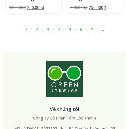
320.000
₫
250.000
₫
320.000
₫
250.000
₫
1
2
3
4
5
6
7
→
Về chúng tôi
Công Ty Cổ Phần Tâm Lộc Thành
Mã số DN 0315073107 do UBND quận 1 cấp ngày 25