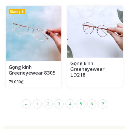
Giảm giá!
Gọng kính
Gọng kính
Greeneyewear
Greeneyewear 8305
LD218
79.000
₫
←
1
2
3
4
5
6
7