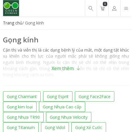
0
Tìm kiếm cho:
Trang chủ
/ Gọng kính
Gọng kính
Cận thị và viễn thị là các dạng bệnh lý của mắt, một dạng tật khúc
xạ khiến cho thị lực của người mắc phải sẽ không giống như
người bình thường. Người bị cận thị sẽ chỉ có thể nhìn trong
Xem thêm
khoảng cách gần, trong khi người bị viễn thị sẽ chỉ có thể nhìn
trong khoảng cách xa hơn.
Đây là chắc hẳn là một kiến thức rất phổ thông và nhiều người
trong chúng ta đã nắm rõ. Thế nhưng những kiến thức sâu hơn
Gọng Charmant
Gọng Esprit
Gọng Face2Face
hơn về các loại kính cận/ viễn và cách chọn một loại kính phù hợp
cho tình trạng của bản thân thì không phải là điều mà nhiều người
Gọng kim loại
Gọng Nhựa Cao cấp
có thể nắm rõ. Trong bài viết này Mắt Kính Xanh sẽ giới thiệu một
cách kỹ hơn về các loại kính cận, viễn phổ biến trên thị trường.
Gọng Nhựa TR90
Gọng Nhựa Velocity
Các loại kính cận viễn, kính thuốc
Gọng Titanium
Gọng Vidol
Gọng Xẻ Cước