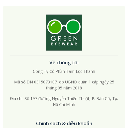
kính áp tròng lại chỉ phù hợp với những người kỹ lưỡng, cầu kỳ và
cẩn thận trong cách sử dụng.
Nhưng dù là sản phẩm nào thì nó cũng ảnh hưởng rất lớn đến
sức khỏe của đôi mắt, vì vậy hãy chọn những sản phẩm đến từ
những nhà cung cấp chất lượng, uy tín và đừng quên tham khảo ý
kiến của những chuyên gia, bác sĩ về mắt.
Về chúng tôi
Công Ty Cổ Phần Tâm Lộc Thành
Mã số DN 0315073107 do UBND quận 1 cấp ngày 25
tháng 05 năm 2018
Đia chỉ: Số 197 đường Nguyễn Thiện Thuật, P. Bàn Cờ, Tp.
Hồ Chí Minh
Chính sách & điều khoản