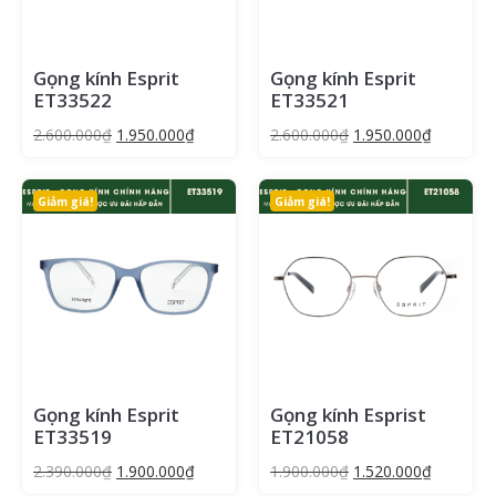
Gọng kính Esprit
Gọng kính Esprit
ET33522
ET33521
2.600.000
₫
1.950.000
₫
2.600.000
₫
1.950.000
₫
Giảm giá!
Giảm giá!
Kính gọn cận viễn loạn thị giá rẻ, bền, đẹp tại matkinhxanh.vn
Thường thì ngoài gọng kính, chúng ta còn cần đặt mua thêm
tròng kính tùy thuộc vào tình trạng mắt. Gọng kính có các ưu
nhược điểm như:
Ưu điểm:
Sử dụng thoải mái, tiện lợi và phổ biến. Có thể đeo vào, gỡ
Gọng kính Esprit
Gọng kính Esprist
ra dễ dàng và là một vật dụng quá quen thuộc với tất cả
ET33519
ET21058
chúng ta.
Tiết kiệm chi phí. Vì gọng kính là sản phẩm rất quen thuộc
2.390.000
₫
1.900.000
₫
1.900.000
₫
1.520.000
₫
và phổ biến trên thị trường nên chi phí của nó không quá