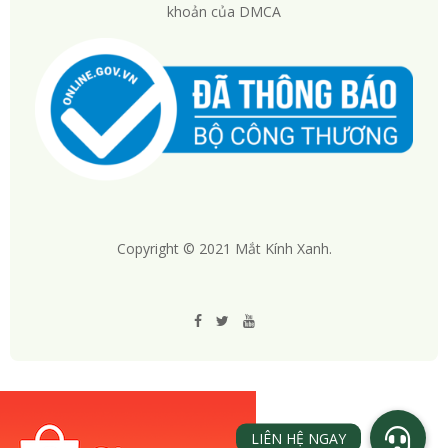
khoản của DMCA
Đến với Matkinhxanh.vn bạn sẽ được đo khám mắt hoàn
toàn miễn phí khi mua hàng tại đây. Đăng ký ngay tại
Trang
chủ
Gọng kính còn là 1 xu hướng thời
trang
Rõ ràng tác dụng chính yếu và quan trọng nhất của kính là giúp
người mang cải thiện thị lực, sinh hoạt tiện lợi và dễ dàng hơn.
Nhưng ngày nay, các loại gọng kính ngày càng được cải tiến về cả
công nghệ và mẫu mã, chính vì thế gọng kính đã ngày càng vươn
Copyright © 2021 Mắt Kính Xanh.
tầm, trở thành một phụ kiện thời trang. Có rất nhiều mẫu mã mắt
kính đẹp, thời trang, thể hiện cá tính và phong cách.
Các loại gọng kính còn được thiết kế kiểu dáng sao cho phù hợp
với từng kiểu dáng gương mặt khác nhau, nét tính cách khác
nhau… Hơn thế nữa là đa dạng kiểu dáng, màu sắc để có thể dễ
dàng phối đồ, phối với các loại trang phục.
Các loại kiểu dáng gọng kính đang có
trên thị trường