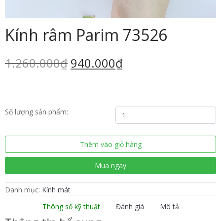
Kính râm Parim 73526
1.260.000
₫
940.000
₫
Kính
Số lượng sản phẩm:
râm
Parim
73526
Thêm vào giỏ hàng
số
lượng
Mua ngay
Danh mục:
Kính mát
Thông số kỹ thuật
Đánh giá
Mô tả