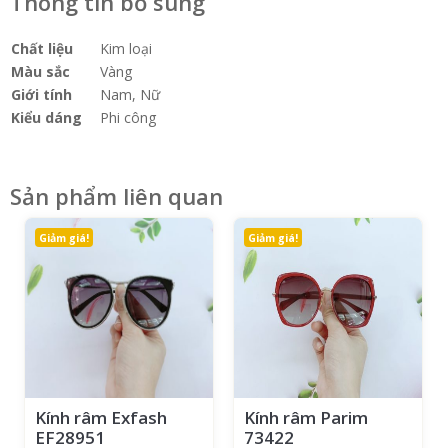
Thông tin bổ sung
Chất liệu
Kim loại
Màu sắc
Vàng
Giới tính
Nam, Nữ
Kiểu dáng
Phi công
Sản phẩm liên quan
Giảm giá!
Giảm giá!
Kính râm Exfash
Kính râm Parim
EF28951
73422