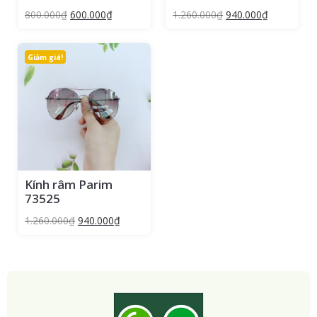
800.000
₫
600.000
₫
1.260.000
₫
940.000
₫
Giảm giá!
Kính râm Parim
73525
1.260.000
₫
940.000
₫