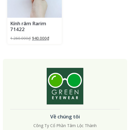
Kính râm Rarim
71422
1.260.000
₫
940.000
₫
Về chúng tôi
Công Ty Cổ Phần Tâm Lộc Thành