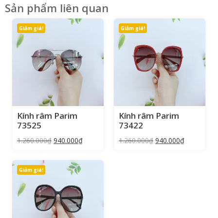
Sản phẩm liên quan
Giảm giá!
Giảm giá!
Kính râm Parim
Kính râm Parim
73525
73422
1.260.000
₫
940.000
₫
1.260.000
₫
940.000
₫
Giảm giá!