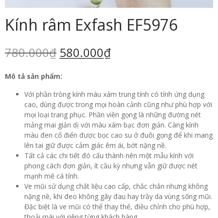
Kính râm Exfash EF5976
780.000
₫
580.000
₫
Mô tả sản phẩm:
Với phần tròng kính màu xám trung tính có tính ứng dụng
cao, dùng được trong mọi hoàn cảnh cũng như phù hợp với
mọi loại trang phục. Phần viền gọng là những đường nét
mảng mai giản dị với màu xám bạc đơn giản. Càng kính
màu đen cổ điển được bọc cao su ở đuôi gọng để khi mang
lên tai giữ được cảm giác êm ái, bớt nặng nề.
Tất cả các chi tiết đó cấu thành nên một mẫu kính với
phong cách đơn giản, ít cầu kỳ nhưng vẫn giữ được nét
mạnh mẽ cá tính.
Ve mũi sử dụng chất liệu cao cấp, chắc chắn nhưng không
nặng nề, khi đeo không gây đau hay trầy da vùng sống mũi.
Đặc biệt là ve mũi có thể thay thế, điều chỉnh cho phù hợp,
thoải mái với riêng từng khách hàng.