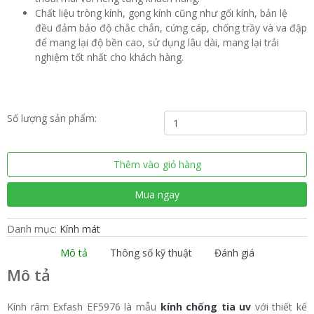
Chất liệu tròng kính, gọng kính cũng như gối kính, bản lệ
đều đảm bảo độ chắc chắn, cứng cáp, chống trầy và va đập
để mang lại độ bền cao, sử dụng lâu dài, mang lại trải
nghiệm tốt nhất cho khách hàng.
Kính
Số lượng sản phẩm:
râm
Exfash
EF5976
Thêm vào giỏ hàng
số
lượng
Mua ngay
Danh mục:
Kính mát
Mô tả
Thông số kỹ thuật
Đánh giá
Mô tả
Kính râm Exfash EF5976 là mẫu
kính chống tia uv
với thiết kế