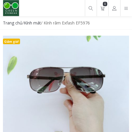
0
Tìm kiếm cho:
Trang chủ
/
Kính mát
/ Kính râm Exfash EF5976
Giảm giá!