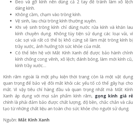
Đeo và gỡ kính nên dùng cả 2 tay để tránh làm xô lệch
dáng kính.
Không cầm, chạm vào tròng kính.
Vệ sinh, lau chùi tròng kính thường xuyên.
Khi vệ sinh tròng kính chỉ dùng nước rửa kính và khăn lau
kính chuyên dụng. Không tùy tiện sử dụng các loại vải, vì
các sợi vải rất có thể bị khô cứng sẽ làm mặt tròng kính bị
trầy xước, ảnh hưởng tới sức khỏe của mắt.
Có thể liên hệ với Mắt Kính Xanh để được bảo hành chỉnh
kính chống cong vênh, xô lệch; đánh bóng, làm mới kính cũ,
kính trầy xước…
Kính râm ngoài là một phụ kiện thời trang còn là một vật dụng
quan trọng để bảo vệ đôi mắt khỏi các yếu tố có thể gây hại cho
mắt. Vì vậy tiêu chí hàng đầu và quan trọng nhất mà Mắt Kính
Xanh áp dụng với mọi sản phẩm kính râm,
gọng kính giá rẻ
chính là phải đảm bảo được chất lượng, độ bền, chắc chắn và cấu
tạo từ những chất liệu an toàn cho sức khỏe cho người sử dụng.
Nguồn:
Mắt Kính Xanh