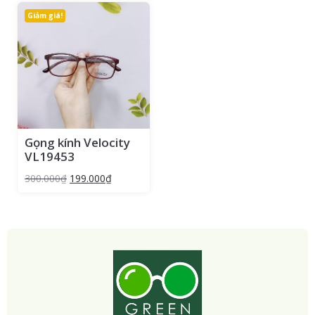
Giảm giá!
Gọng kính Velocity
VL19453
300.000
₫
199.000
₫