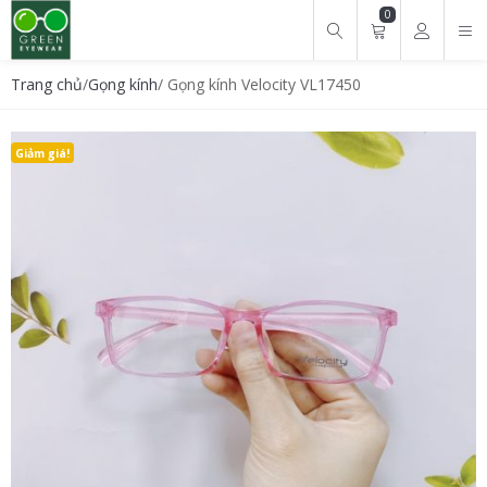
0
Tìm kiếm cho:
Trang chủ
/
Gọng kính
/ Gọng kính Velocity VL17450
Giảm giá!