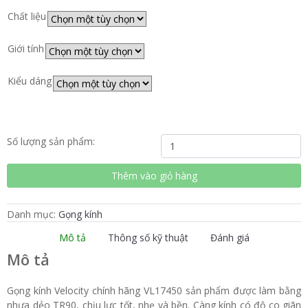
Chất liệu
Giới tính
Kiểu dáng
Gọng
Số lượng sản phẩm:
kính
Velocity
Thêm vào giỏ hàng
VL17450
số
lượng
Danh mục:
Gọng kính
Mô tả
Thông số kỹ thuật
Đánh giá
Mô tả
Gọng kính Velocity chính hãng VL17450 sản phẩm được làm bằng
nhựa dẻo TR90, chịu lực tốt, nhẹ và bền. Càng kính có độ co giãn