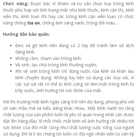
Chức năng:
Được bác sĩ khám và tư vấn chọn loại tròng kính
thuốc phù hợp với tình trạng mắt như kính thuốc, kính cận thị, kính
viễn thị, kính loạn thị hay các tròng kính cận viễn loạn có chức
năng chống
tia uv
, chống ánh sáng xanh, tròng đổi màu…
Hướng dẫn bảo quản:
Đeo và gỡ kính nên dùng cả 2 tay để tránh làm xô lệch
dáng kính.
Không cầm, chạm vào tròng kính.
Vệ sinh, lau chùi tròng kính thường xuyên.
Khi vệ sinh tròng kính chỉ dùng nước rửa kính và khăn lau
kính chuyên dụng. Không tùy tiện sử dụng các loại vải, vì
các sợi vải rất có thể bị khô cứng sẽ làm mặt tròng kính bị
trầy xước, ảnh hưởng tới sức khỏe của mắt.
Với thị trường mắt kính ngày càng trở nên đa dạng, phong phú với
vô vàn mẫu mã và kiểu dáng khác nhau, Mắt Kính Xanh tin rằng
chất lượng của sản phẩm luôn là yếu tố quan trọng nhất cần được
đặt lên hàng đầu. Vì mỗi chiếc mắt kính sẽ ảnh hưởng rất nhiều tới
sức khỏe của đôi mắt cũng như chất lượng cuộc sống của người
sử dụng. Đó là lí do chúng tôi luôn có đội ngũ nhân viên tư vấn kỹ