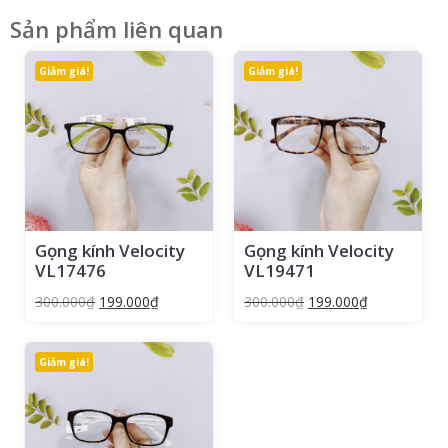
Sản phẩm liên quan
Giảm giá!
Giảm giá!
Gọng kính Velocity
Gọng kính Velocity
VL17476
VL19471
300.000
₫
199.000
₫
300.000
₫
199.000
₫
Giảm giá!