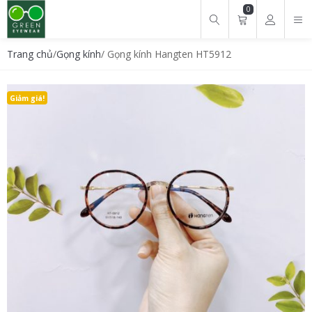
0
Tìm kiếm cho:
Trang chủ
/
Gọng kính
/ Gọng kính Hangten HT5912
Giảm giá!