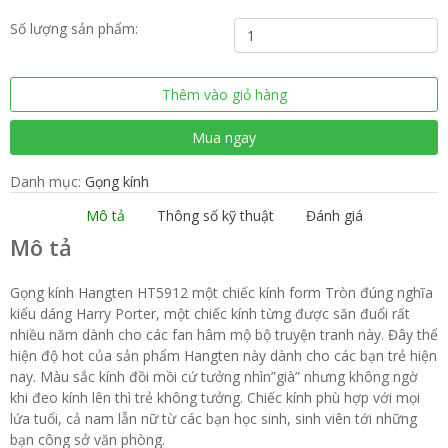
Gọng
Số lượng sản phẩm:
kính
Hangten
HT5912
Thêm vào giỏ hàng
số
lượng
Mua ngay
Danh mục:
Gọng kính
Mô tả
Thông số kỹ thuật
Đánh giá
Mô tả
Gọng kính Hangten HT5912 một chiếc kính form Tròn đúng nghĩa
kiểu dáng Harry Porter, một chiếc kính từng được săn đuổi rất
nhiều năm dành cho các fan hâm mộ bộ truyện tranh này. Đây thể
hiện độ hot của sản phẩm Hangten này dành cho các bạn trẻ hiện
nay. Màu sắc kính đồi mồi cứ tưởng nhìn”già” nhưng không ngờ
khi đeo kính lên thì trẻ không tưởng. Chiếc kính phù hợp với mọi
lứa tuổi, cả nam lẫn nữ từ các bạn học sinh, sinh viên tới những
bạn công sở văn phòng.