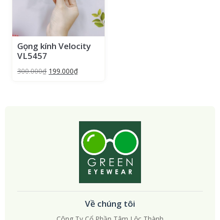
Gọng kính Velocity
VL5457
300.000
₫
199.000
₫
Về chúng tôi
Công Ty Cổ Phần Tâm Lộc Thành