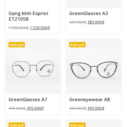
Gọng kính Esprist
GreenGlasses A3
ET21058
435.000
₫
385.000
₫
1.900.000
₫
1.520.000
₫
Giảm giá!
Giảm giá!
GreenGlasses A7
Greeneyewear A8
435.000
₫
395.000
₫
435.000
₫
395.000
₫
Giảm giá!
Giảm giá!