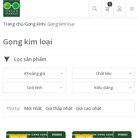
0
Tìm kiếm cho:
Trang chủ
/
Gọng kính
/ Gọng kim loại
Gọng kim loại
Lọc sản phẩm
Khoảng giá
Chất liệu
Giới tính
Kiểu dáng
Thứ tự:
Mới nhất
Giá thấp nhất
Giá cao nhất
Giảm giá!
Giảm giá!