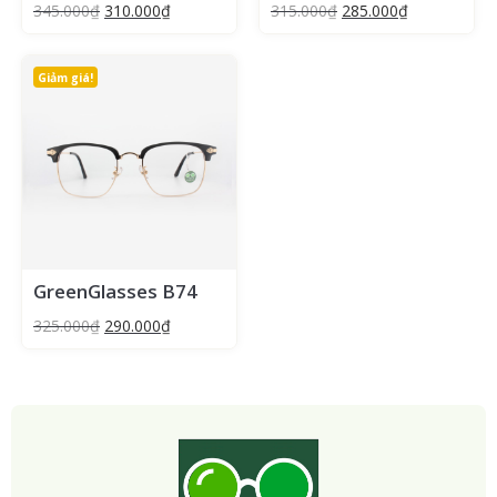
345.000
₫
310.000
₫
315.000
₫
285.000
₫
Giảm giá!
GreenGlasses B74
325.000
₫
290.000
₫