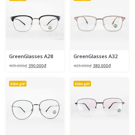
GreenGlasses A28
GreenGlasses A32
435.000
₫
390.000
₫
425.000
₫
380.000
₫
Giảm giá!
Giảm giá!