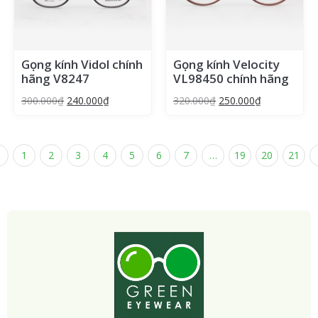
Gọng kính Vidol chính
Gọng kính Velocity
hãng V8247
VL98450 chính hãng
300.000
₫
240.000
₫
320.000
₫
250.000
₫
←
1
2
3
4
5
6
7
…
19
20
21