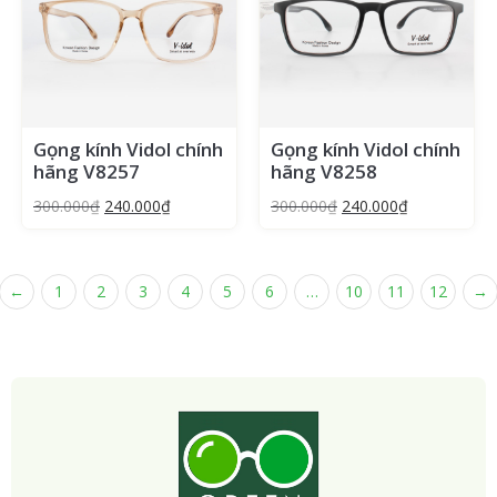
Gọng kính Vidol chính
Gọng kính Vidol chính
hãng V8257
hãng V8258
300.000
₫
240.000
₫
300.000
₫
240.000
₫
←
1
2
3
4
5
6
…
10
11
12
→