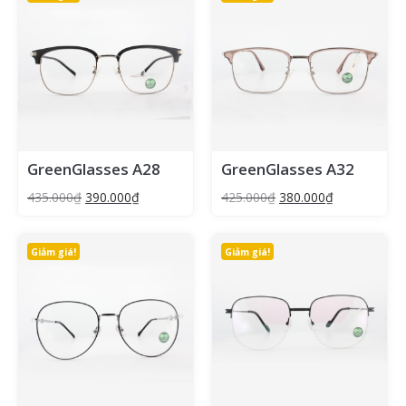
GreenGlasses A28
GreenGlasses A32
435.000
₫
390.000
₫
425.000
₫
380.000
₫
Giảm giá!
Giảm giá!