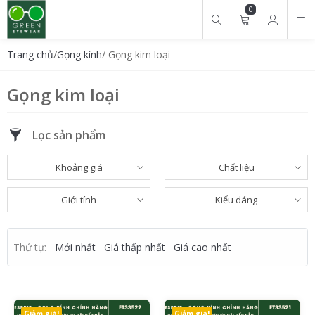
0
Tìm kiếm cho:
Trang chủ
/
Gọng kính
/ Gọng kim loại
Gọng kim loại
Lọc sản phẩm
Khoảng giá
Chất liệu
Giới tính
Kiểu dáng
Thứ tự:
Mới nhất
Giá thấp nhất
Giá cao nhất
Giảm giá!
Giảm giá!