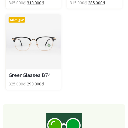
345.000
₫
310.000
₫
315.000
₫
285.000
₫
Giảm giá!
GreenGlasses B74
325.000
₫
290.000
₫