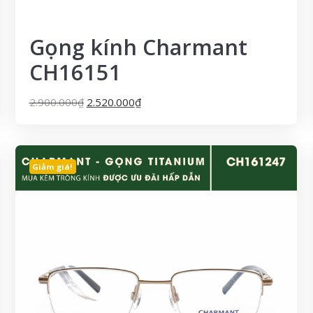
Gọng kính Charmant
CH16151
2.900.000
₫
2.520.000
₫
Giảm giá!