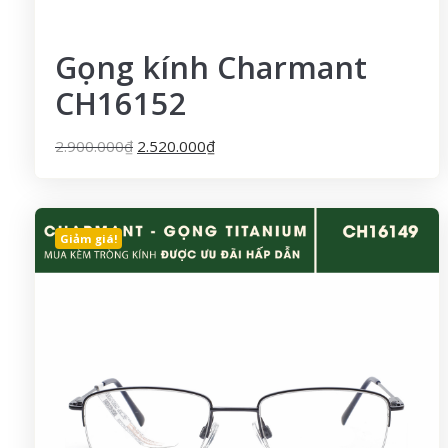
Gọng kính Charmant
CH16152
2.900.000
₫
2.520.000
₫
Giảm giá!