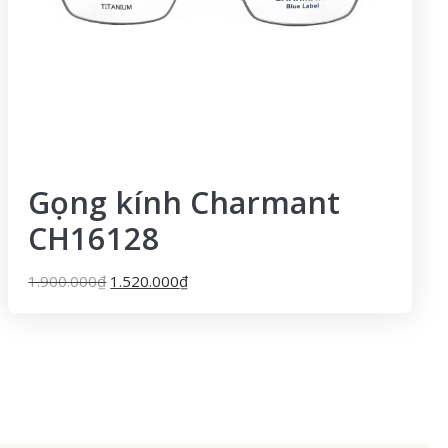
Gọng kính Charmant
CH16128
1.900.000
₫
1.520.000
₫