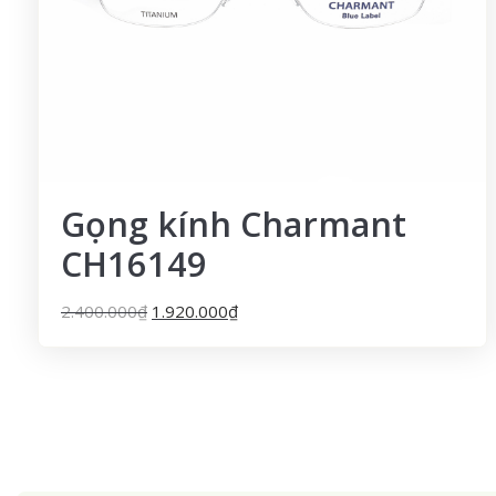
Gọng kính Charmant
CH16149
2.400.000
₫
1.920.000
₫