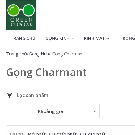
Tìm kiếm cho:
TRANG CHỦ
GỌNG KÍNH
KÍNH MÁT
TRÒNG
Trang chủ
/
Gọng kính
/ Gọng Charmant
Gọng Charmant
Lọc sản phẩm
Khoảng giá
Thứ tự:
Mới nhất
Giá thấp nhất
Giá cao nhất