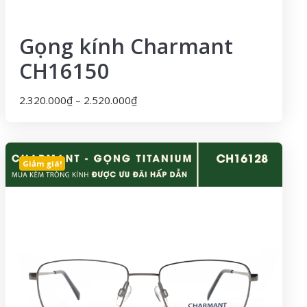
Gọng kính Charmant
CH16150
2.320.000
₫
–
2.520.000
₫
Giảm giá!